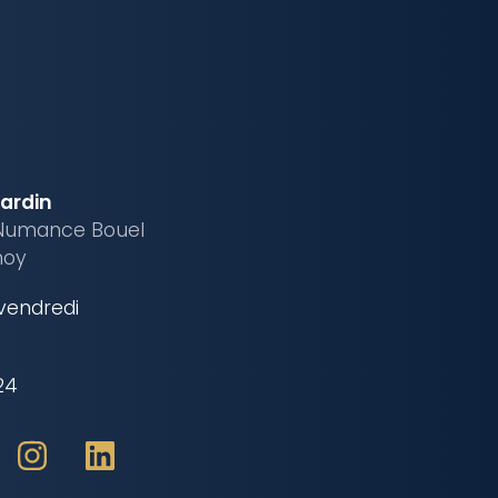
Jardin
Numance Bouel
noy
 vendredi
24