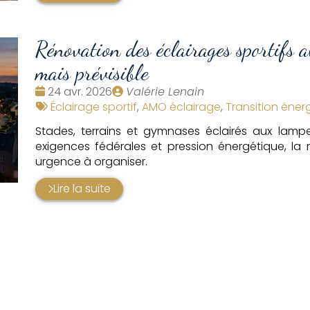
Rénovation des éclairages sportifs 
mais prévisible
Date
Publié
24 avr. 2026
Valérie Lenain
:
Tags
par
Éclairage sportif
,
AMO éclairage
,
Transition éner
:
Stades, terrains et gymnases éclairés aux lam
exigences fédérales et pression énergétique, la 
urgence à organiser.
Lire la suite