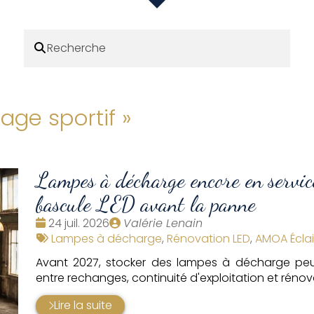
rage sportif
»
Lampes à décharge encore en service
bascule LED avant la panne
Date
Publié
24 juil. 2026
Valérie Lenain
:
Tags
par
Lampes à décharge
,
Rénovation LED
,
AMOA Écla
:
Avant 2027, stocker des lampes à décharge peu
entre rechanges, continuité d'exploitation et rénov
Lire la suite