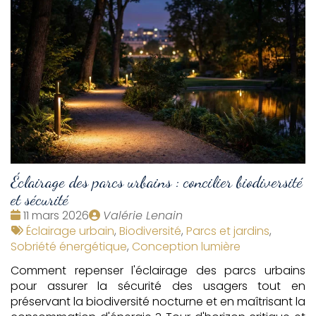
Éclairage des parcs urbains : concilier biodiversité
et sécurité
Date
Publié
11 mars 2026
Valérie Lenain
:
Tags
par
Éclairage urbain
,
Biodiversité
,
Parcs et jardins
,
:
Sobriété énergétique
,
Conception lumière
Comment repenser l'éclairage des parcs urbains
pour assurer la sécurité des usagers tout en
préservant la biodiversité nocturne et en maîtrisant la