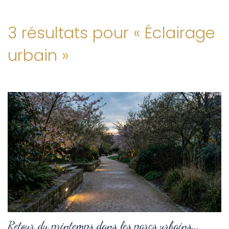
3 résultats pour «
Éclairage
urbain
»
Retour du printemps dans les parcs urbains...