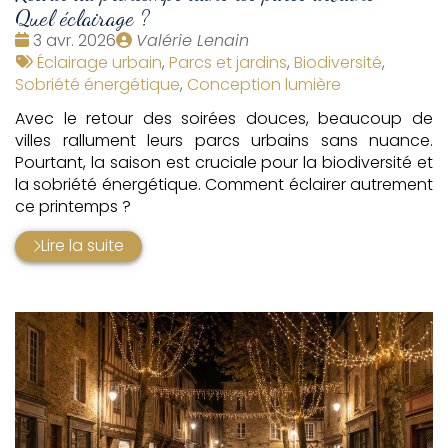
Quel éclairage ?
Date
Publié
3 avr. 2026
Valérie Lenain
:
Tags
par
Éclairage urbain
,
Parcs et jardins
,
Biodiversité
,
:
Sobriété énergétique
,
Conception lumière
Avec le retour des soirées douces, beaucoup de
villes rallument leurs parcs urbains sans nuance.
Pourtant, la saison est cruciale pour la biodiversité et
la sobriété énergétique. Comment éclairer autrement
ce printemps ?
Lire la suite