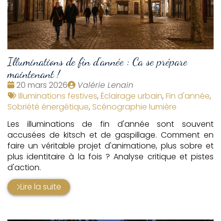
Illuminations de fin d'année : Ca se prépare
maintenant !
Date
Publié
20 mars 2026
Valérie Lenain
:
Tags
par
Illuminations festives
,
Éclairage urbain
,
Fin d'année
,
:
Sobriété énergétique
,
Scénographie lumière
Les illuminations de fin d'année sont souvent
accusées de kitsch et de gaspillage. Comment en
faire un véritable projet d'animatione, plus sobre et
plus identitaire à la fois ? Analyse critique et pistes
d'action.
Lire la suite