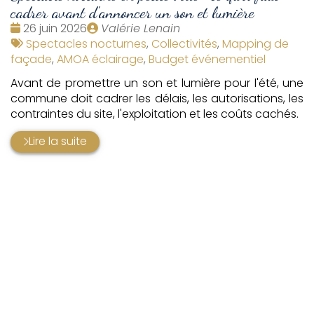
cadrer avant d'annoncer un son et lumière
Date
Publié
26 juin 2026
Valérie Lenain
:
Tags
par
Spectacles nocturnes
,
Collectivités
,
Mapping de
:
façade
,
AMOA éclairage
,
Budget événementiel
Avant de promettre un son et lumière pour l'été, une
commune doit cadrer les délais, les autorisations, les
contraintes du site, l'exploitation et les coûts cachés.
Lire la suite