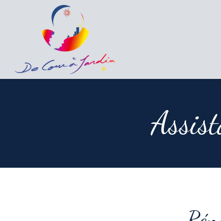
Assist
Réno