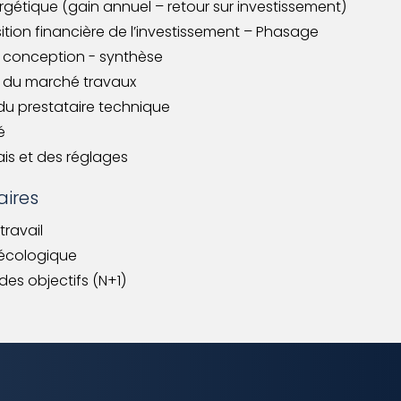
rgétique (gain annuel – retour sur investissement)
ition financière de l’investissement – Phasage
e conception - synthèse
n du marché travaux
 du prestataire technique
é
ais et des réglages
ires
travail
n écologique
des objectifs (N+1)