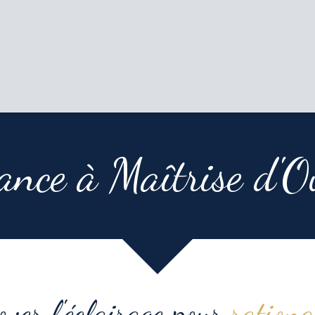
ance à Maîtrise d'
ver l'éclairage pour
rationa