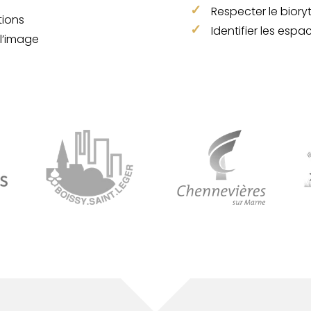
Respecter le biory
tions
Identifier les esp
l’image