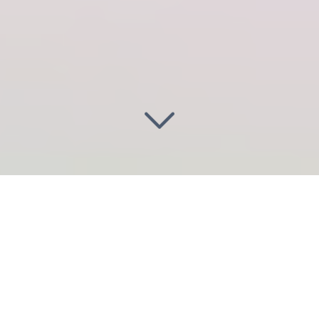
Illuminez vos projets
à Boulogne-
Billancourt (92100)