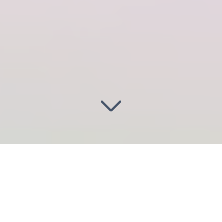
Illuminez vos projets
à Cergy
(95000)