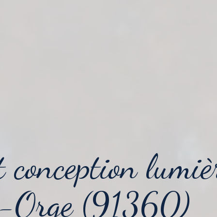
t conception lumiè
r-Orge (91360)