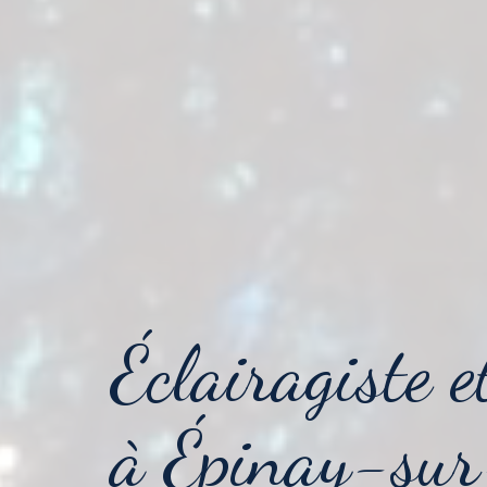
Éclairagiste e
à Épinay-su