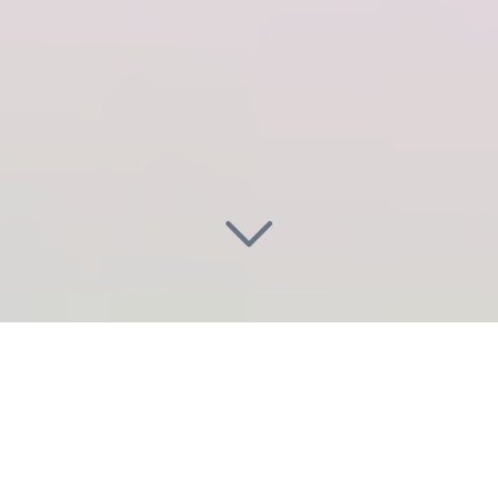
Illuminez vos projets
à Épinay-
sur-Seine (93800)