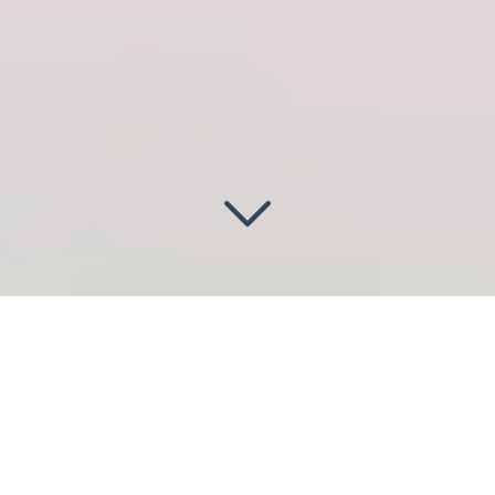
Illuminez vos projets
à Montesson
(78360)