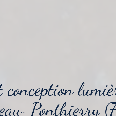
t conception lumiè
eau-Ponthierry (