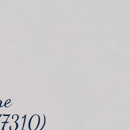
re
77310)