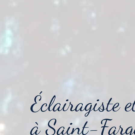
Éclairagiste e
à Saint-Farg