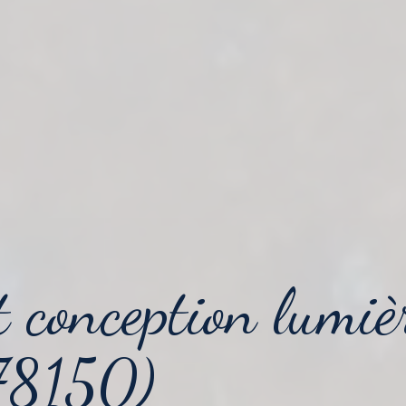
t conception lumiè
78150)