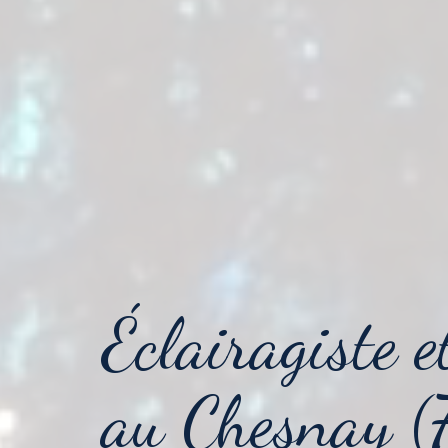
Éclairagiste e
au Chesnay (