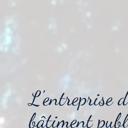
L'entreprise
d
bâtiment publ