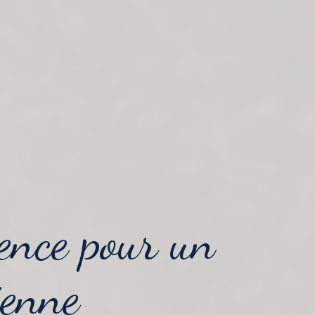
ence pour
un
ienne