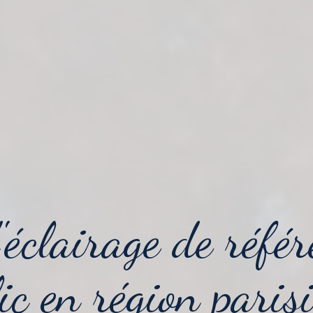
'éclairage
de référ
ic
en région paris