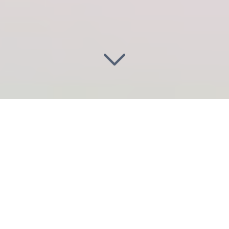
Faire entrer la lumière dans
des
voies publiques
Vous recherchez une
entreprise
de luminaire
pour
des voies publiques
en région parisienne ?