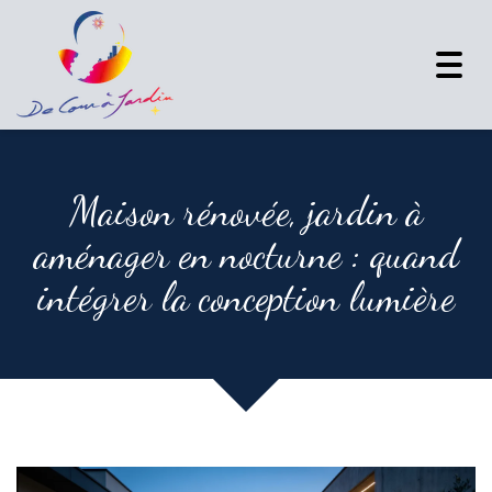
Togg
navi
Maison rénovée, jardin à
aménager en nocturne : quand
intégrer la conception lumière