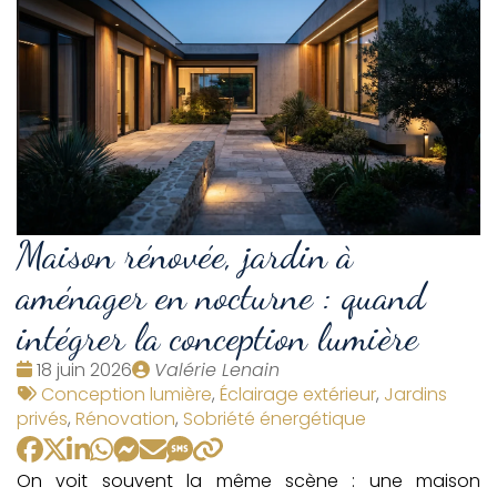
Maison rénovée, jardin à
aménager en nocturne : quand
intégrer la conception lumière
Date
Publié
18 juin 2026
Valérie Lenain
:
Tags
par
Conception lumière
,
Éclairage extérieur
,
Jardins
:
privés
,
Rénovation
,
Sobriété énergétique
On voit souvent la même scène : une maison