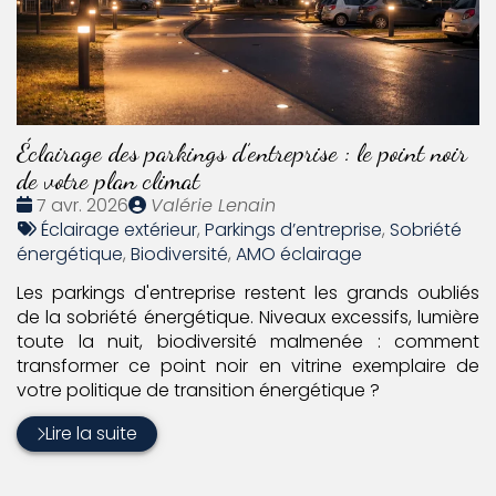
Éclairage des parkings d’entreprise : le point noir
de votre plan climat
Date
Publié
7 avr. 2026
Valérie Lenain
:
Tags
par
Éclairage extérieur
,
Parkings d’entreprise
,
Sobriété
:
énergétique
,
Biodiversité
,
AMO éclairage
Les parkings d'entreprise restent les grands oubliés
de la sobriété énergétique. Niveaux excessifs, lumière
toute la nuit, biodiversité malmenée : comment
transformer ce point noir en vitrine exemplaire de
votre politique de transition énergétique ?
Lire la suite