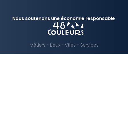
Nous soutenons une économie responsable
Métiers
-
Lieux
-
Villes
-
Services
Solution digitale structurée et optimisée par EPIXELIC
Renseignements légaux
—
Toute reproduction interdite 2026
—