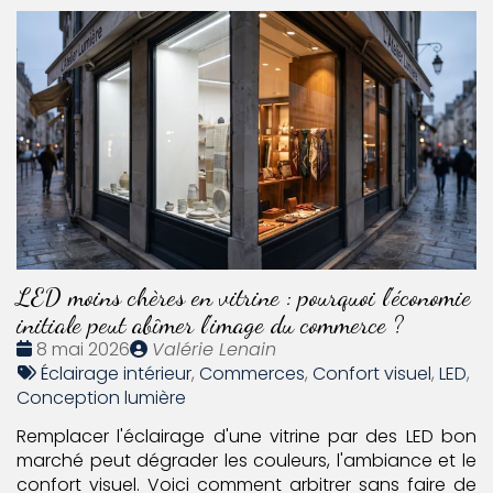
LED moins chères en vitrine : pourquoi l'économie
initiale peut abîmer l'image du commerce ?
Date
Publié
8 mai 2026
Valérie Lenain
:
Tags
par
Éclairage intérieur
,
Commerces
,
Confort visuel
,
LED
,
:
Conception lumière
Remplacer l'éclairage d'une vitrine par des LED bon
marché peut dégrader les couleurs, l'ambiance et le
confort visuel. Voici comment arbitrer sans faire de