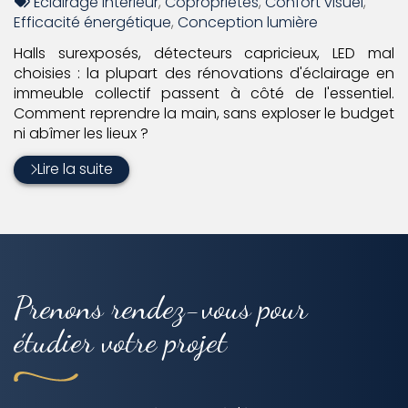
:
Tags
par
Éclairage intérieur
,
Copropriétés
,
Confort visuel
,
:
Efficacité énergétique
,
Conception lumière
Halls surexposés, détecteurs capricieux, LED mal
choisies : la plupart des rénovations d'éclairage en
immeuble collectif passent à côté de l'essentiel.
Comment reprendre la main, sans exploser le budget
ni abîmer les lieux ?
Lire la suite
Prenons rendez-vous pour
étudier votre projet