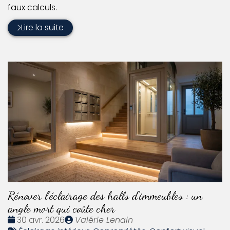
faux calculs.
Lire la suite
Rénover l'éclairage des halls d'immeubles : un
angle mort qui coûte cher
Date
Publié
30 avr. 2026
Valérie Lenain